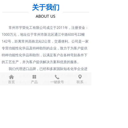
关于我们
ABOUT US
常州市宇荣化工有限公司成立于2011年，注册资金：
1000万元，地址位于常州市新北区通江中路600号22幢
142号，距离常州高铁北站2公里，交通便利。公司是一家
专营功能性化学品及特种助剂的企业，致力于为客户提供
特种功能性化学品和助剂，以满足客户在各种苛刻条件下
的工艺生产，并为客户提供解决方案和优质的服务。
我们代理进口品牌，已经和多家国际知名化学企业进
行了合作。自成立以来，公司快速发展成为国内化学品助
낀
넒
끅
끇
首页
产品
一键拨号
联系
剂为主要业务的品牌企业，经营规模快速发展，人员规模
逐步扩大，缴税数额每年稳定增长。
新闻资讯
NEWS