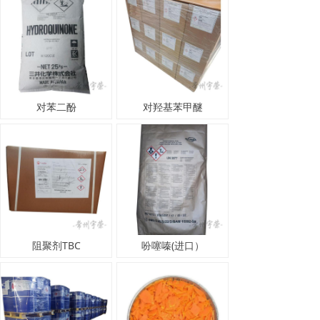
对苯二酚
对羟基苯甲醚
阻聚剂TBC
吩噻嗪(进口）